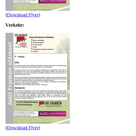
(
Download Flyer
)
Verkehr:
(
Download Flyer
)