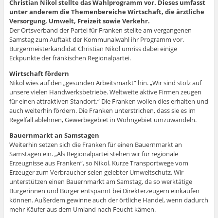
f
i
s
e
s
e
e
n
e
Christian Nikol stellte das Wahlprogramm vor. Dieses umfasst
f
r
t
n
t
r
r
s
r
unter anderem die Themenbereiche Wirtschaft, die ärztliche
n
d
e
s
e
g
g
t
g
e
i
r
t
r
e
e
e
e
Versorgung, Umwelt, Freizeit sowie Verkehr.
t
n
g
e
g
ö
ö
r
ö
)
n
e
r
e
f
f
g
f
Der Ortsverband der Partei für Franken stellte am vergangenen
e
ö
g
ö
f
f
e
f
Samstag zum Auftakt der Kommunalwahl ihr Programm vor.
u
f
e
f
n
n
ö
n
e
f
ö
f
e
e
f
e
Bürgermeisterkandidat Christian Nikol umriss dabei einige
m
n
f
n
t
t
f
t
Eckpunkte der fränkischen Regionalpartei.
F
e
f
e
)
)
n
)
e
t
n
t
e
n
)
e
)
t
Wirtschaft fördern
s
t
)
t
)
Nikol wies auf den „gesunden Arbeitsmarkt“ hin. „Wir sind stolz auf
e
unsere vielen Handwerksbetriebe. Weltweite aktive Firmen zeugen
r
g
für einen attraktiven Standort.“ Die Franken wollen dies erhalten und
e
auch weiterhin fördern. Die Franken unterstrichen, dass sie es im
ö
f
Regelfall ablehnen, Gewerbegebiet in Wohngebiet umzuwandeln.
f
n
e
Bauernmarkt an Samstagen
t
Weiterhin setzen sich die Franken für einen Bauernmarkt an
)
Samstagen ein. „Als Regionalpartei stehen wir für regionale
Erzeugnisse aus Franken“, so Nikol. Kurze Transportwege vom
Erzeuger zum Verbraucher seien gelebter Umweltschutz. Wir
unterstützen einen Bauernmarkt am Samstag, da so werktätige
Bürgerinnen und Bürger entspannt bei Direkterzeugern einkaufen
können. Außerdem gewinne auch der örtliche Handel, wenn dadurch
mehr Käufer aus dem Umland nach Feucht kämen.