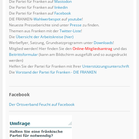
Die Partei für Franken auf
Mastodon
g
n
F
e
F
n
n
m
n
e
(
e
m
e
s
s
F
s
Die Partei für Franken auf
linkedin
ö
W
n
F
n
t
t
e
t
Die Partei für Franken auf
Facebook
f
i
s
e
s
e
e
n
e
f
r
t
n
t
r
r
s
r
DIE FRANKEN-
Wahlwerbespot
auf
youtube
!
n
d
e
s
e
g
g
t
g
Neueste Presseberichte sind unter
Presse
zu finden.
e
i
r
t
r
e
e
e
e
t
n
g
e
g
ö
ö
r
ö
Themen aus Franken mit der
Twitter-Liste
!
)
n
e
r
e
f
f
g
f
Die
Übersicht der Arbeitskreise (hier)
e
ö
g
ö
f
f
e
f
u
f
e
f
n
n
ö
n
Werbeflyer, Satzung, Grundsatzprogramm unter
Downloads
!
e
f
ö
f
e
e
f
e
m
n
f
n
t
t
f
t
Mitglied werden! Hier finden Sie den
Online-Mitgliedsantrag
und das
F
e
f
e
)
)
n
)
Beitrittsformular
(kann am Bildschirm ausgefüllt und so ausgedruckt
e
t
n
t
e
n
)
e
)
t
werden)
s
t
)
Helfen Sie der Partei für Franken mit Ihrer
Unterstützungsunterschrift
t
)
e
Die
Vorstand der Partei für Franken - DIE FRANKEN
r
g
e
ö
f
f
Facebook
n
e
t
Der Ortsverband Feucht auf Facebook
)