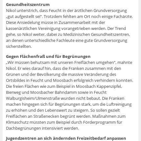
Gesundheitszentrum
Nikol unterstrich, dass Feucht in der ärztlichen Grundversorgung
„gut aufgestellt sei“. Trotzdem fehlten am Ort noch einige Fachärzte.
Diese Ansiedelung müsse in Zusammenarbeit mit der
kassenärztlichen Vereinigung vorangetrieben werden. Der Trend
gehe, so Nikol weiter, dabei zu Medizinischen Gesundheitszentren,
an denen unterschiedliche Fachleute eine gute Grundversorgung
sicherstellten.
Gegen Flächenfraß und für Begrünungen
„Wir müssen behutsam mit unseren Freiflächen umgehen“, mahnte
Nikol. Er wies darauf hin, dass die Franken zusammen mit den
Grünen und der Bevölkerung die massive Veränderung des
Ortsbildes in Feucht und Moosbach erfolgreich verhindern konnten.
Die freien Flächen wie zum Beispiel in Moosbach Kappenzipfel,
Bierweg und Moosbacher Bahndamm sowie in Feucht
Walburgisheim/Ulmenstraße wurden nicht bebaut. Die Franken
machen hingegen sich für Begrünungen stark, um die Luftreinigung
zu erhöhen und den Lebenswert zu steigern. So sollen gezielt
Freiflächen an Straßenecken begrünt werden. Maßnahmen zum
Klimaschutz müssten zum Beispiel durch Förderprogramm für
Dachbegrünungen intensiviert werden.
Jugendzentren an sich ändernden Freizeitbedarf anpassen