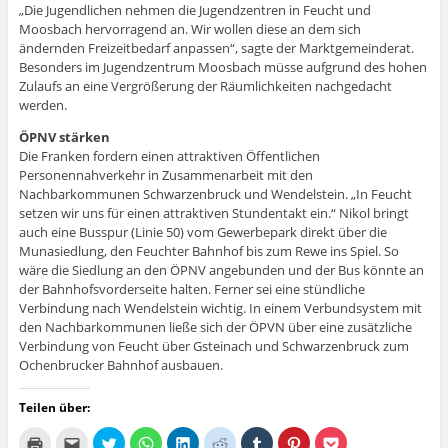
„Die Jugendlichen nehmen die Jugendzentren in Feucht und
Moosbach hervorragend an. Wir wollen diese an dem sich
ändernden Freizeitbedarf anpassen“, sagte der Marktgemeinderat.
Besonders im Jugendzentrum Moosbach müsse aufgrund des hohen
Zulaufs an eine Vergrößerung der Räumlichkeiten nachgedacht
werden.
ÖPNV stärken
Die Franken fordern einen attraktiven Öffentlichen
Personennahverkehr in Zusammenarbeit mit den
Nachbarkommunen Schwarzenbruck und Wendelstein. „In Feucht
setzen wir uns für einen attraktiven Stundentakt ein.“ Nikol bringt
auch eine Busspur (Linie 50) vom Gewerbepark direkt über die
Munasiedlung, den Feuchter Bahnhof bis zum Rewe ins Spiel. So
wäre die Siedlung an den ÖPNV angebunden und der Bus könnte an
der Bahnhofsvorderseite halten. Ferner sei eine stündliche
Verbindung nach Wendelstein wichtig. In einem Verbundsystem mit
den Nachbarkommunen ließe sich der ÖPVN über eine zusätzliche
Verbindung von Feucht über Gsteinach und Schwarzenbruck zum
Ochenbrucker Bahnhof ausbauen.
Teilen über:
K
K
K
K
K
K
K
K
K