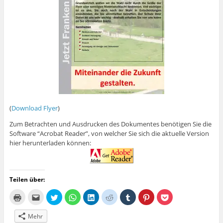
(
Download Flyer
)
Zum Betrachten und Ausdrucken des Dokumentes benötigen Sie die
Software “Acrobat Reader”, von welcher Sie sich die aktuelle Version
hier herunterladen können:
Teilen über:
K
K
K
K
K
K
K
K
K
l
l
l
l
l
l
l
l
l
i
i
i
i
i
i
i
i
i
c
c
c
c
c
c
c
c
c
Mehr
k
k
k
k
k
k
k
k
k