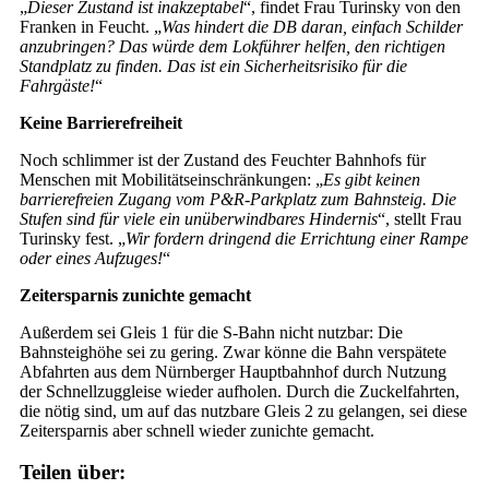
„
Dieser Zustand ist inakzeptabel
“, findet Frau Turinsky von den
Franken in Feucht. „
Was hindert die DB daran, einfach Schilder
anzubringen? Das würde dem Lokführer helfen, den richtigen
Standplatz zu finden. Das ist ein Sicherheitsrisiko für die
Fahrgäste!
“
Keine Barrierefreiheit
Noch schlimmer ist der Zustand des Feuchter Bahnhofs für
Menschen mit Mobilitätseinschränkungen: „
Es gibt keinen
barrierefreien Zugang vom P&R-Parkplatz zum Bahnsteig. Die
Stufen sind für viele ein unüberwindbares Hindernis
“, stellt Frau
Turinsky fest. „
Wir fordern dringend die Errichtung einer Rampe
oder eines Aufzuges!
“
Zeitersparnis zunichte gemacht
Außerdem sei Gleis 1 für die S-Bahn nicht nutzbar: Die
Bahnsteighöhe sei zu gering. Zwar könne die Bahn verspätete
Abfahrten aus dem Nürnberger Hauptbahnhof durch Nutzung
der Schnellzuggleise wieder aufholen. Durch die Zuckelfahrten,
die nötig sind, um auf das nutzbare Gleis 2 zu gelangen, sei diese
Zeitersparnis aber schnell wieder zunichte gemacht.
Teilen über: