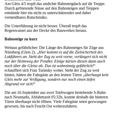
Am Gleis 4/5 tropft das undichte Bahnsteigdach auf dir Treppe.
Durch gefrierende Nässe auf den Bahnsteigen und Treppen
entstünde hier ein nicht zu unterschätzendes und dabei
vermeidbares Rutschrisiko.
Die Unterführung ist nicht besser. Überall tropft das
Regenwasser aus der Decke des Bauwerkes heraus.
Bahnsteige zu kurz
Weitaus gefährlicher: Die Länge des Bahnsteiges für Züge aus
Nürnberg (Gleis 2). „
Hier kommt es auf die Zielsicherheit des
Lokführers an. Steht der Zug zu weit vorne, verlängert sich nicht
nur der Heimweg der Pendler. Einige kürzen diesen dann auch
noch über die Gleise ab. Das ist wahnsinnig gefährlich!
“
echauffiert sich Frau Turinsky weiter. Steht der Zug zu weit
hinten, hätten die Fahrgäste an den letzten Türen „
überhaupt kein
Gleis mehr zur Verfügung, sondern nur noch einen tiefen
Abgrund vor sich!
“
Die am 16.September aus zwei Triebwagen bestehende S-Bahn
nach Neumarkt, Abfahrtszeit 05:32h, konnte deshalb die hinteren
Türen überhaupt nicht öffnen. Viele Fahrgäste seien gezwungen
gewesen, bis nach Feucht Ost weiterzufahren.