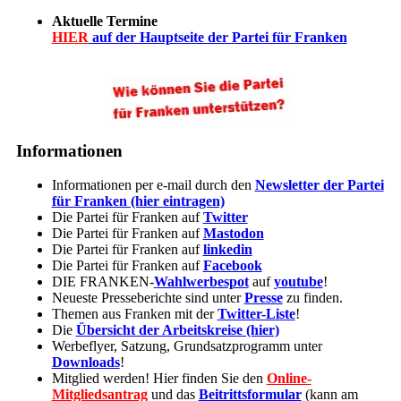
Aktuelle Termine
HIER
auf der Hauptseite der Partei für Franken
Informationen
Informationen per e-mail durch den
Newsletter der Partei
für Franken (hier eintragen)
Die Partei für Franken auf
Twitter
Die Partei für Franken auf
Mastodon
Die Partei für Franken auf
linkedin
Die Partei für Franken auf
Facebook
DIE FRANKEN-
Wahlwerbespot
auf
youtube
!
Neueste Presseberichte sind unter
Presse
zu finden.
Themen aus Franken mit der
Twitter-Liste
!
Die
Übersicht der Arbeitskreise (hier)
Werbeflyer, Satzung, Grundsatzprogramm unter
Downloads
!
Mitglied werden! Hier finden Sie den
Online-
Mitgliedsantrag
und das
Beitrittsformular
(kann am